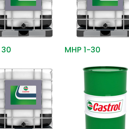
 30
MHP 1-30