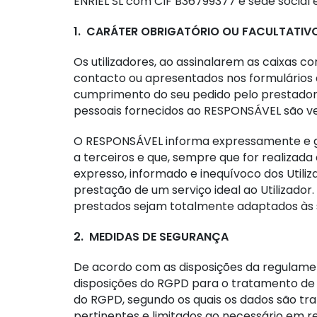
ENRIEL SL com CIF B36799377 e sede social
1. CARÁTER OBRIGATÓRIO OU FACULTATIV
Os utilizadores, ao assinalarem as caixas 
contacto ou apresentados nos formulários 
cumprimento do seu pedido pelo prestador, 
pessoais fornecidos ao RESPONSÁVEL são v
O RESPONSÁVEL informa expressamente e ga
a terceiros e que, sempre que for realizad
expresso, informado e inequívoco dos Utiliza
prestação de um serviço ideal ao Utilizador
prestados sejam totalmente adaptados às 
2. MEDIDAS DE SEGURANÇA
De acordo com as disposições da regulame
disposições do RGPD para o tratamento de d
do RGPD, segundo os quais os dados são trat
pertinentes e limitados ao necessário em re