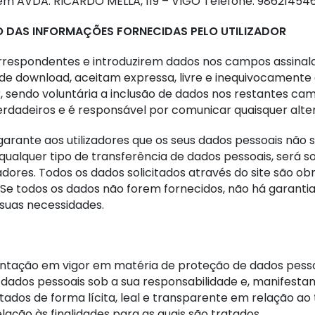
 em AVDA. RICARDO MELLA, 119 – VIGO Telefone: 986214546
O DAS INFORMAÇÕES FORNECIDAS PELO UTILIZADOR
correspondentes e introduzirem dados nos campos assinal
de download, aceitam expressa, livre e inequivocamente 
sendo voluntária a inclusão de dados nos restantes camp
erdadeiros e é responsável por comunicar quaisquer alt
rante aos utilizadores que os seus dados pessoais não 
a qualquer tipo de transferência de dados pessoais, será
dores. Todos os dados solicitados através do site são obr
. Se todos os dados não forem fornecidos, não há garanti
suas necessidades.
ntação em vigor em matéria de proteção de dados pess
ados pessoais sob a sua responsabilidade e, manifestamen
ados de forma lícita, leal e transparente em relação ao 
lação às finalidades para as quais são tratados.