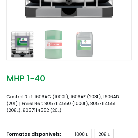
MHP 1-40
Castrol Ref: 1606AC (1000L), 1606AE (208L), 1606AD
(20L) | Enriel Ref: 8057114550 (1000L), 8057114551
(208L), 8057114552 (20L)
Formatos disponíveis:
1000 L
208 L