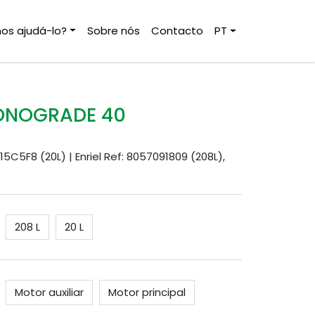
s ajudá-lo?
Sobre nós
Contacto
PT
ONOGRADE 40
15C5F8 (20L) | Enriel Ref: 8057091809 (208L),
208 L
20 L
Motor auxiliar
Motor principal