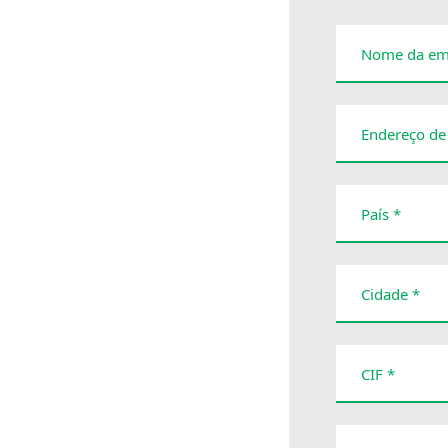
Nome da em
Endereço de
País *
Cidade *
CIF *