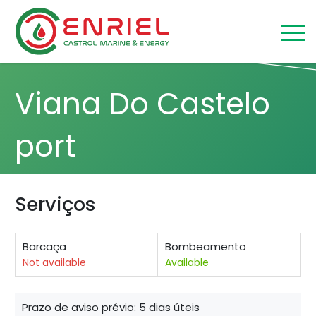
Skip to content
Home
/
Viana Do Castelo
Viana Do Castelo
port
Serviços
Barcaça
Bombeamento
Not available
Available
Prazo de aviso prévio: 5 dias úteis