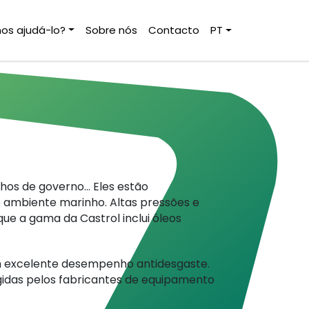
s ajudá-lo?
Sobre nós
Contacto
PT
lhos de governo… Eles estão
ambiente marinho. Altas pressões e
ue a gama da Castrol inclui óleos
com excelente desempenho antidesgaste.
gidas pelos fabricantes de equipamento