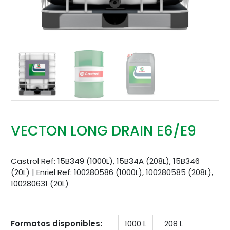
VECTON LONG DRAIN E6/E9
Castrol Ref: 15B349 (1000L), 15B34A (208L), 15B346
(20L) | Enriel Ref: 100280586 (1000L), 100280585 (208L),
100280631 (20L)
Formatos disponibles:
1000 L
208 L