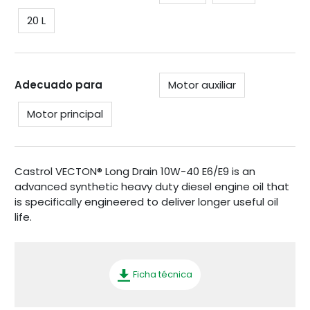
20 L
Adecuado para
Motor auxiliar
Motor principal
Castrol VECTON® Long Drain 10W-40 E6/E9 is an
advanced synthetic heavy duty diesel engine oil that
is specifically engineered to deliver longer useful oil
life
.
Ficha técnica